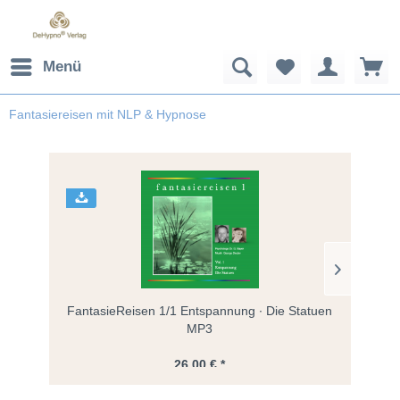
Menü
Fantasiereisen mit NLP & Hypnose
FantasieReisen 1/1 Entspannung ∙ Die Statuen
FantasieReis
MP3
26,00 € *