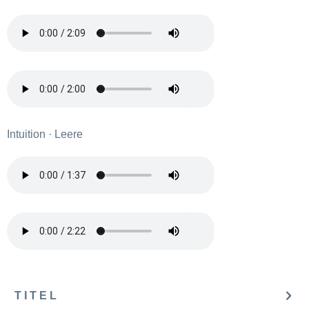
Intuition · Leere
T I T E L